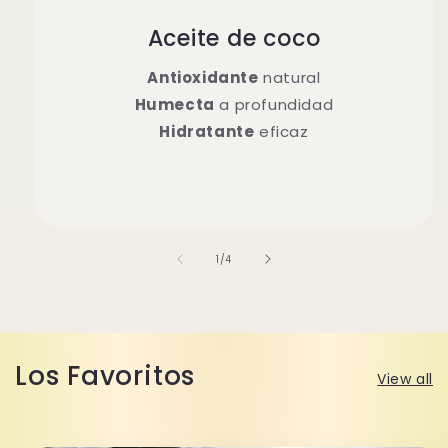
Aceite de coco
Antioxidante
natural
Humecta
a profundidad
Hidratante
eficaz
of
1
/
4
Los Favoritos
View all