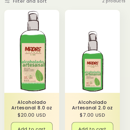
Filter and sort
2 products
Alcoholado
Alcoholado
Artesanal 8.0 oz
Artesanal 2.0 oz
Regular
$20.00 USD
Regular
$7.00 USD
price
price
Add to cart
Add to cart