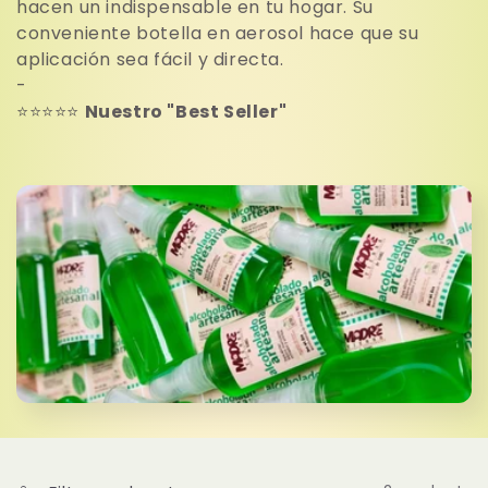
hacen un indispensable en tu hogar. Su
l
conveniente botella en aerosol hace que su
aplicación sea fácil y directa.
e
-
⭐️⭐️⭐️⭐️⭐️
Nuestro "Best Seller"
c
t
i
o
n
: