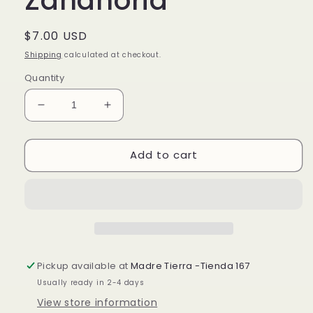
Zanahoria
Regular
$7.00 USD
price
Shipping
calculated at checkout.
Quantity
Decrease
Increase
quantity
quantity
for
for
Add to cart
Jabón
Jabón
Artesanal-
Artesanal-
Colágeno
Colágeno
&amp;
&amp;
Zanahoria
Zanahoria
Pickup available at
Madre Tierra -Tienda 167
Usually ready in 2-4 days
View store information