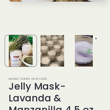
Open
media
1
in
modal
MADRE TIERRA SKIN FOOD
Jelly Mask-
Lavanda &
Manzanilla 4.5 oz