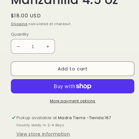
Regular
$18.00 USD
price
Shipping
calculated at checkout.
Quantity
Decrease
Increase
quantity
quantity
for
for
Add to cart
Jelly
Jelly
Mask-
Mask-
Lavanda
Lavanda
&amp;
&amp;
Manzanilla
Manzanilla
4.5
4.5
More payment options
oz
oz
Pickup available at
Madre Tierra -Tienda 167
Usually ready in 2-4 days
View store information