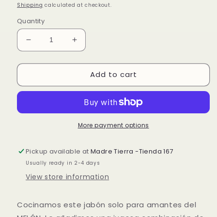
price
Shipping
calculated at checkout.
Quantity
Decrease
Increase
quantity
quantity
for
for
Add to cart
Jabón
Jabón
Artesanal-
Artesanal-
Melón
Melón
More payment options
Pickup available at
Madre Tierra -Tienda 167
Usually ready in 2-4 days
View store information
Cocinamos este jabón solo para amantes del